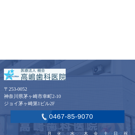
〒253-0052
神奈川県茅ヶ崎市幸町2-10
ジョイ茅ヶ崎第1ビル2F
0467-85-9070
月
火
水
木
金
土
日
祝