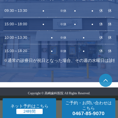
09:30～13:30
休
休
●
※休
●
●
15:00～18:00
休
休
●
※休
●
●
10:00～13:30
休
休
●
※休
●
15:00～18:20
休
休
●
※休
●
※通常の診療日が祝日となった場合、その週の水曜日は診療
Copyright © 高嶋歯科医院 All Rights Reserved.
ご予約・お問い合わせ
は
ネット予約
はこちら
こちら
0467-85-9070