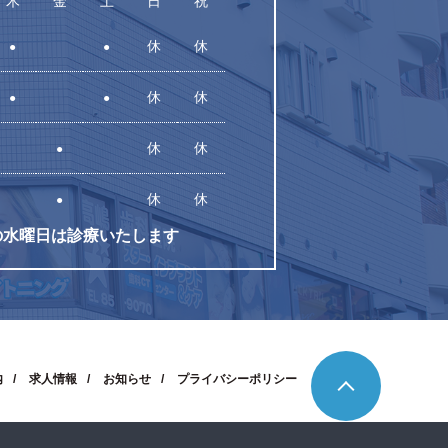
木
金
土
日
祝
休
休
●
●
休
休
●
●
休
休
●
休
休
●
の水曜日は診療いたします
内
求人情報
お知らせ
プライバシーポリシー