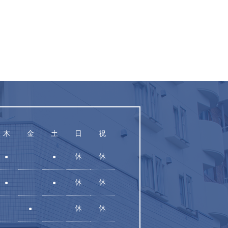
木
金
土
日
祝
休
休
●
●
休
休
●
●
休
休
●