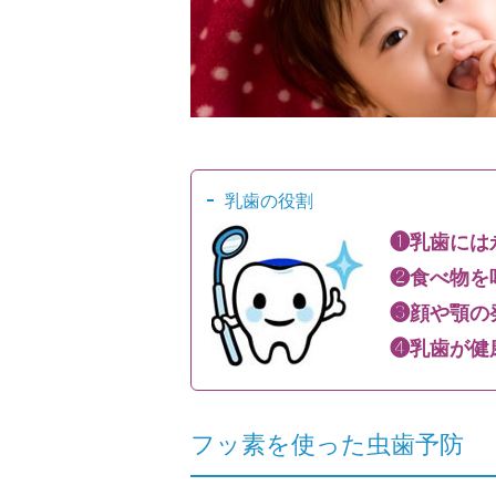
乳歯の役割
❶乳歯には
❷食べ物を
❸顔や顎の
❹乳歯が健
フッ素を使った虫歯予防