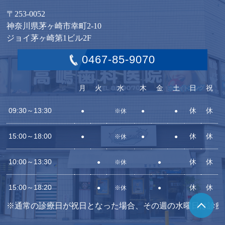
〒253-0052
神奈川県茅ヶ崎市幸町2-10
ジョイ茅ヶ崎第1ビル2F
0467-85-9070
月
火
水
木
金
土
日
祝
09:30～13:30
休
休
●
※休
●
●
15:00～18:00
休
休
●
※休
●
●
10:00～13:30
休
休
●
※休
●
15:00～18:20
休
休
●
※休
●
※通常の診療日が祝日となった場合、その週の水曜日は診療